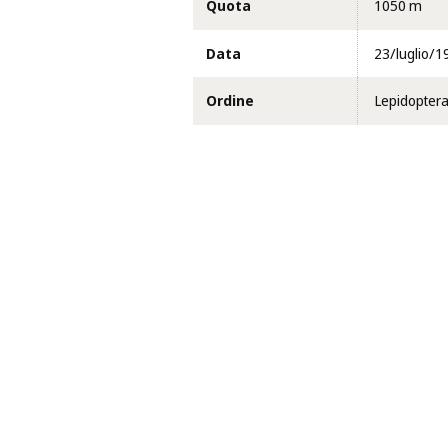
Quota
1050 m
Data
23/luglio/1
Ordine
Lepidopter