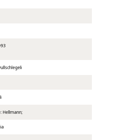
093
ullschlegeli
i
e: Hellmann;
ia