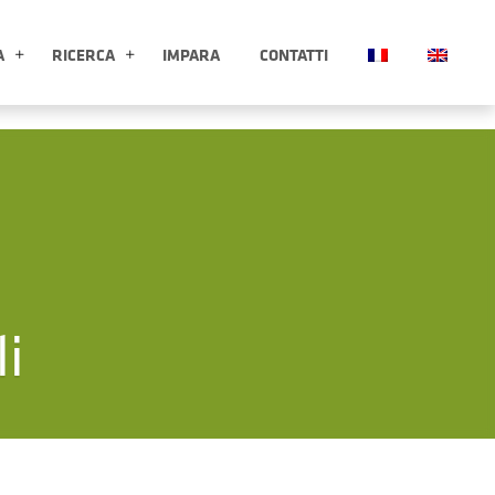
A
RICERCA
IMPARA
CONTATTI
ESPLORA APRI SOTTOMENÙ
RICERCA APRI SOTTOMENÙ
li