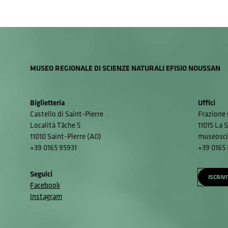
MUSEO REGIONALE DI SCIENZE NATURALI EFISIO NOUSSAN
Biglietteria
Uffici
Castello di Saint-Pierre
Frazione 
Località Tâche 5
11015 La S
11010 Saint-Pierre (AO)
museosci
+39 0165 95931
+39 0165
Seguici
ISCRIV
Facebook
Instagram