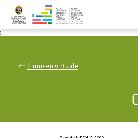
Salta al contenuto principale
}
Il museo virtuale
C