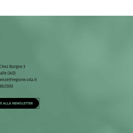
Chez Borgne 3
alle (AO)
enze@regione.vda.it
 862500
ITI ALLA NEWSLETTER