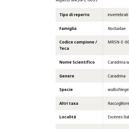
Reperto MRSN-E-0093
Tipo di reperto
invertebrati
Famiglia
Noctuidae
Codice campione /
MRSN-E-0
Teca
Nome Scientifico
Caradrina w
Genere
Caradrina
Specie
wullschlegel
Altri taxa
Raccoglitor
Località
Excenex Ital