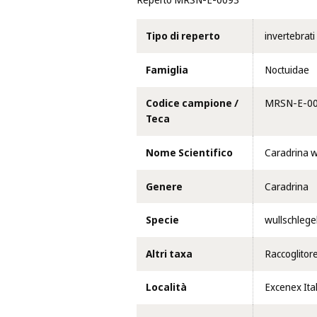
Reperto MRSN-E-0093
Tipo di reperto
invertebrati
Famiglia
Noctuidae
Codice campione /
MRSN-E-0
Teca
Nome Scientifico
Caradrina w
Genere
Caradrina
Specie
wullschlegel
Altri taxa
Raccoglitor
Località
Excenex Ital