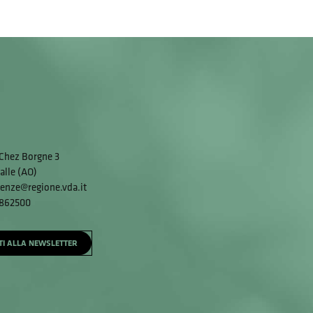
Chez Borgne 3
alle (AO)
enze@regione.vda.it
 862500
ITI ALLA NEWSLETTER