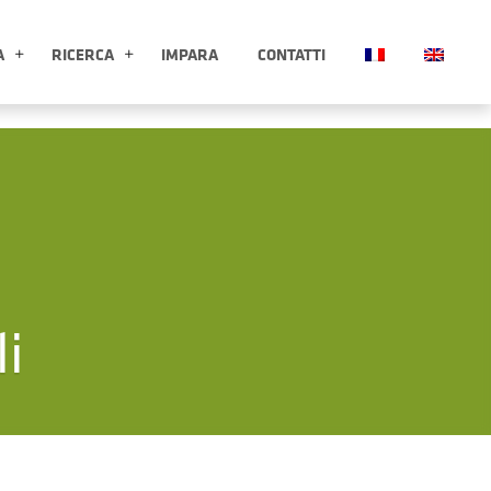
A
RICERCA
IMPARA
CONTATTI
ESPLORA APRI SOTTOMENÙ
RICERCA APRI SOTTOMENÙ
li