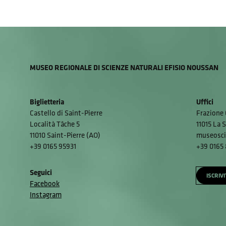
MUSEO REGIONALE DI SCIENZE NATURALI EFISIO NOUSSAN
Biglietteria
Uffici
Castello di Saint-Pierre
Frazione 
Località Tâche 5
11015 La S
11010 Saint-Pierre (AO)
museosci
+39 0165 95931
+39 0165
Seguici
ISCRIV
Facebook
Instagram