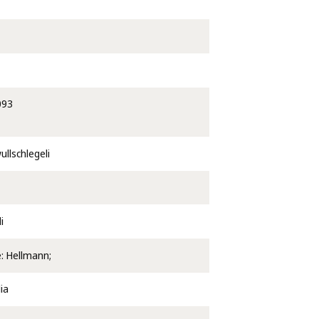
093
ullschlegeli
i
e: Hellmann;
ia