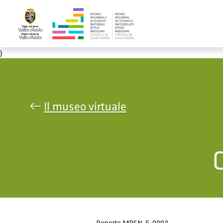
Salta al contenuto principale
}
Il museo virtuale
C