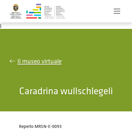
Salta al contenuto principale
}
Il museo virtuale
Caradrina wullschlegeli
Reperto MRSN-E-0093