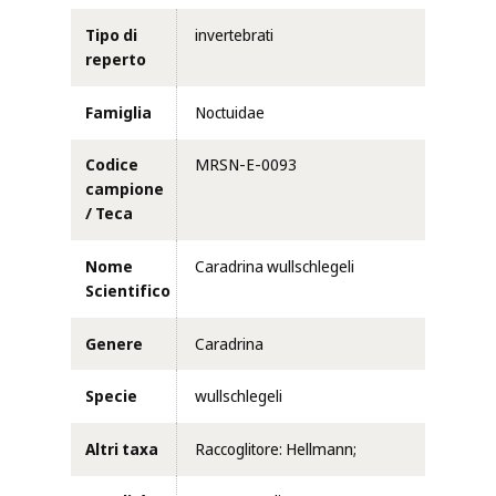
Tipo di
invertebrati
reperto
Famiglia
Noctuidae
Codice
MRSN-E-0093
campione
/ Teca
Nome
Caradrina wullschlegeli
Scientifico
Genere
Caradrina
Specie
wullschlegeli
Altri taxa
Raccoglitore: Hellmann;