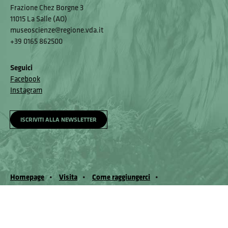
Frazione Chez Borgne 3
11015 La Salle (AO)
museoscienze@regione.vda.it
+39 0165 862500
Seguici
Facebook
Instagram
ISCRIVITI ALLA NEWSLETTER
Homepage
Visita
Come raggiungerci
Accessibilità e meccanismo di feedback
Segnala un problema
Privacy policy
© Museo Regionale di Scienze Naturali Eﬁsio Noussan - Regione