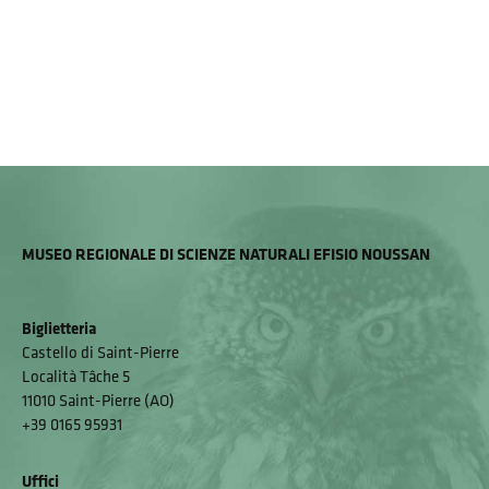
MUSEO REGIONALE DI SCIENZE NATURALI EFISIO NOUSSAN
Biglietteria
Castello di Saint-Pierre
Località Tâche 5
11010 Saint-Pierre (AO)
+39 0165 95931
Uffici