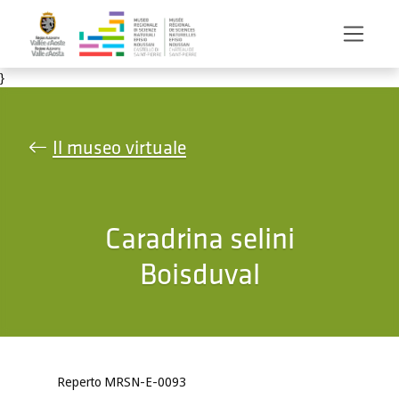
Salta al contenuto principale
}
Il museo virtuale
Caradrina selini
Boisduval
Reperto MRSN-E-0093