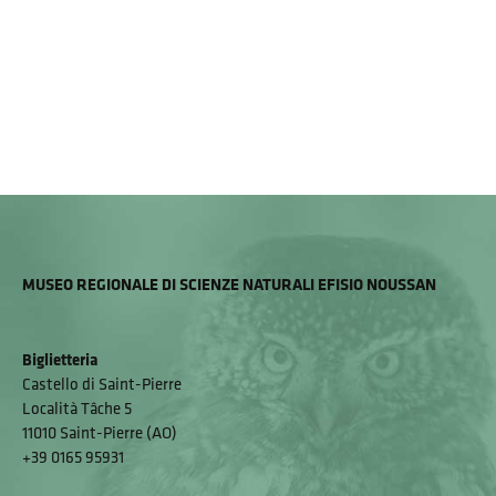
MUSEO REGIONALE DI SCIENZE NATURALI EFISIO NOUSSAN
Biglietteria
Castello di Saint-Pierre
Località Tâche 5
11010 Saint-Pierre (AO)
+39 0165 95931