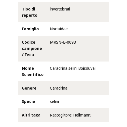
Tipo di
invertebrati
reperto
Famiglia
Noctuidae
Codice
MRSN-E-0093
campione
/ Teca
Nome
Caradrina selini Boisduval
Scientifico
Genere
Caradrina
Specie
selini
Altri taxa
Raccoglitore: Hellmann;