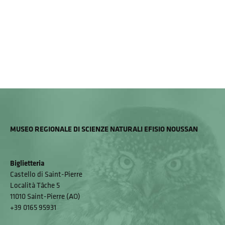
MUSEO REGIONALE DI SCIENZE NATURALI EFISIO NOUSSAN
Biglietteria
Castello di Saint-Pierre
Località Tâche 5
11010 Saint-Pierre (AO)
+39 0165 95931