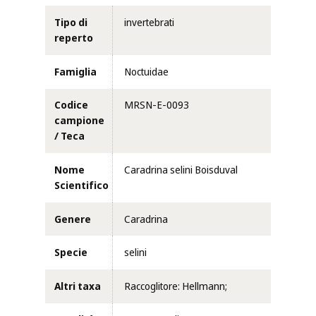
Tipo di
invertebrati
reperto
Famiglia
Noctuidae
Codice
MRSN-E-0093
campione
/ Teca
Nome
Caradrina selini Boisduval
Scientifico
Genere
Caradrina
Specie
selini
Altri taxa
Raccoglitore: Hellmann;