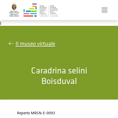
Salta al contenuto principale
}
Il museo virtuale
Caradrina selini
Boisduval
Reperto MRSN-E-0093