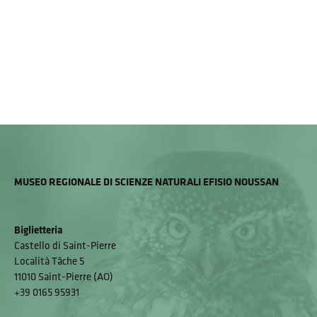
MUSEO REGIONALE DI SCIENZE NATURALI EFISIO NOUSSAN
Biglietteria
Castello di Saint-Pierre
Località Tâche 5
11010 Saint-Pierre (AO)
+39 0165 95931