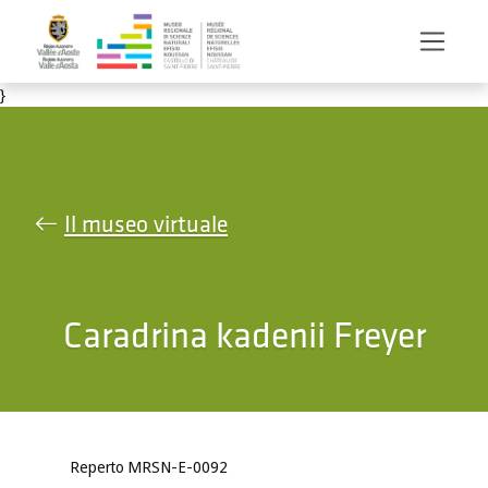
Salta al contenuto principale
}
Il museo virtuale
Caradrina kadenii Freyer
Reperto MRSN-E-0092