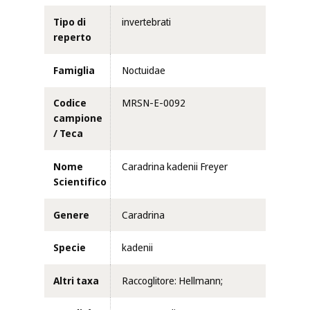
Tipo di
invertebrati
reperto
Famiglia
Noctuidae
Codice
MRSN-E-0092
campione
/ Teca
Nome
Caradrina kadenii Freyer
Scientifico
Genere
Caradrina
Specie
kadenii
Altri taxa
Raccoglitore: Hellmann;