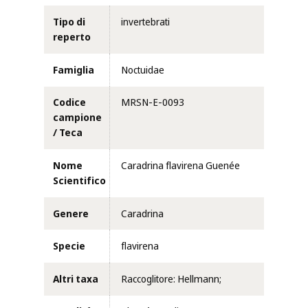
Tipo di
invertebrati
reperto
Famiglia
Noctuidae
Codice
MRSN-E-0093
campione
/ Teca
Nome
Caradrina flavirena Guenée
Scientifico
Genere
Caradrina
Specie
flavirena
Altri taxa
Raccoglitore: Hellmann;