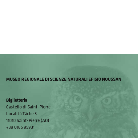
MUSEO REGIONALE DI SCIENZE NATURALI EFISIO NOUSSAN
Biglietteria
Castello di Saint-Pierre
Località Tâche 5
11010 Saint-Pierre (AO)
+39 0165 95931