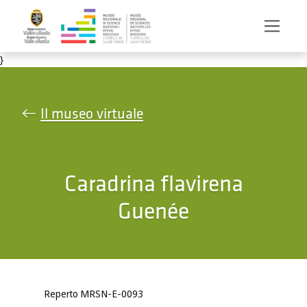
Salta al contenuto principale
}
Il museo virtuale
Caradrina flavirena
Guenée
Reperto MRSN-E-0093