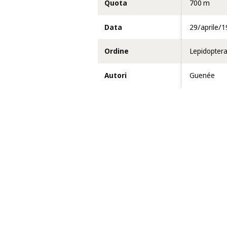
Quota
700 m
Data
29/aprile/
Ordine
Lepidopter
Autori
Guenée