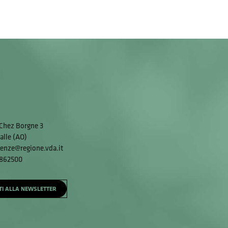
Chez Borgne 3
alle (AO)
enze@regione.vda.it
 862500
ITI ALLA NEWSLETTER