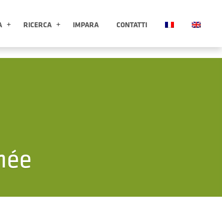
A
RICERCA
IMPARA
CONTATTI
ESPLORA APRI SOTTOMENÙ
RICERCA APRI SOTTOMENÙ
née