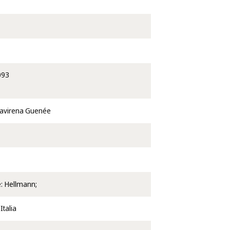
093
lavirena Guenée
e: Hellmann;
Italia