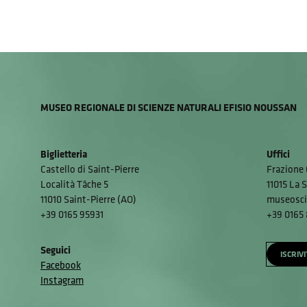
MUSEO REGIONALE DI SCIENZE NATURALI EFISIO NOUSSAN
Biglietteria
Uffici
Castello di Saint-Pierre
Frazione 
Località Tâche 5
11015 La S
11010 Saint-Pierre (AO)
museosci
+39 0165 95931
+39 0165
Seguici
ISCRIV
Facebook
Instagram