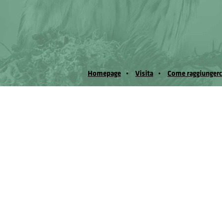
Homepage
Visita
Come raggiungerc
© Museo Regionale di Scienze Naturali Eﬁs