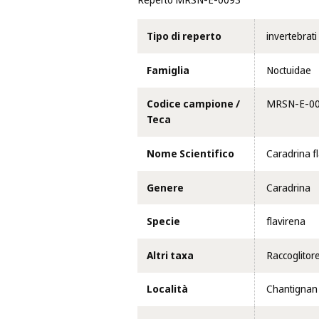
Reperto MRSN-E-0093
Tipo di reperto
invertebrati
Famiglia
Noctuidae
Codice campione /
MRSN-E-0
Teca
Nome Scientifico
Caradrina f
Genere
Caradrina
Specie
flavirena
Altri taxa
Raccoglitor
Località
Chantignan 