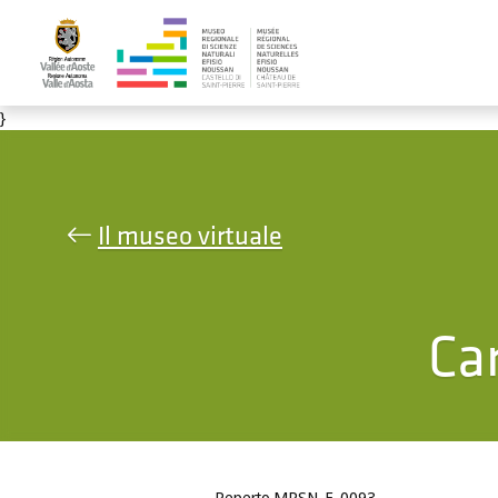
Salta al contenuto principale
}
Il museo virtuale
Ca