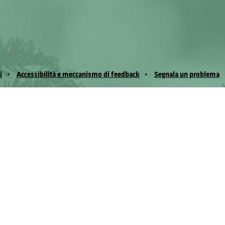
i
Accessibilità e meccanismo di feedback
Segnala un problema
io Noussan - Regione Autonoma Valle d’Aosta