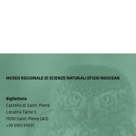
MUSEO REGIONALE DI SCIENZE NATURALI EFISIO NOUSSAN
Biglietteria
Castello di Saint-Pierre
Località Tâche 5
11010 Saint-Pierre (AO)
+39 0165 95931