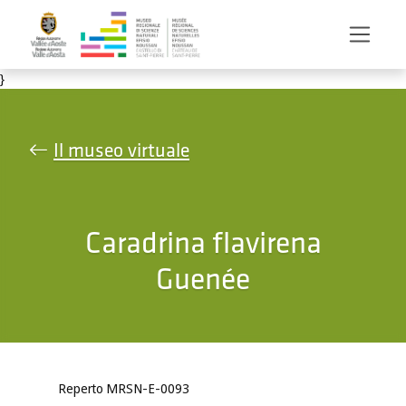
Salta al contenuto principale
}
Il museo virtuale
Caradrina flavirena
Guenée
Reperto MRSN-E-0093