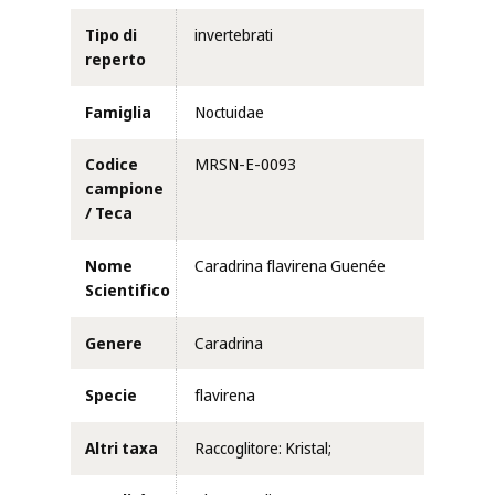
Tipo di
invertebrati
reperto
Famiglia
Noctuidae
Codice
MRSN-E-0093
campione
/ Teca
Nome
Caradrina flavirena Guenée
Scientifico
Genere
Caradrina
Specie
flavirena
Altri taxa
Raccoglitore: Kristal;