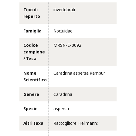
Tipo di
invertebrati
reperto
Famiglia
Noctuidae
Codice
MRSN-E-0092
campione
/ Teca
Nome
Caradrina aspersa Rambur
Scientifico
Genere
Caradrina
Specie
aspersa
Altri taxa
Raccoglitore: Hellmann;