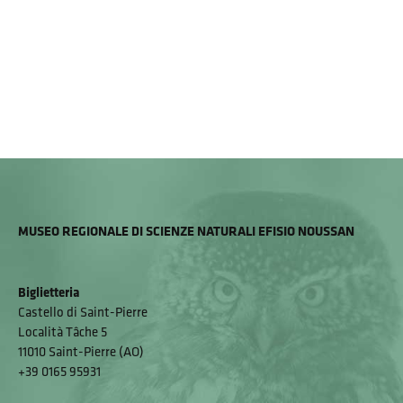
MUSEO REGIONALE DI SCIENZE NATURALI EFISIO NOUSSAN
Biglietteria
Castello di Saint-Pierre
Località Tâche 5
11010 Saint-Pierre (AO)
+39 0165 95931