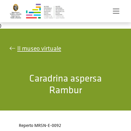
Salta al contenuto principale
}
Il museo virtuale
Caradrina aspersa
Rambur
Reperto MRSN-E-0092