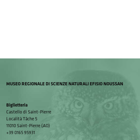
MUSEO REGIONALE DI SCIENZE NATURALI EFISIO NOUSSAN
Biglietteria
Castello di Saint-Pierre
Località Tâche 5
11010 Saint-Pierre (AO)
+39 0165 95931