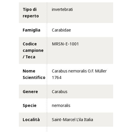
Tipo di
invertebrati
reperto
Famiglia
Carabidae
Codice
MRSN-E-1001
campione
/ Teca
Nome
Carabus nemoralis O.F. Müller
Scientifico
1764
Genere
Carabus
Specie
nemoralis
Località
Saint-Marcel L'ila Italia