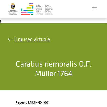
Salta al contenuto principale
}
Il museo virtuale
Carabus nemoralis O.F.
Müller 1764
Reperto MRSN-E-1001