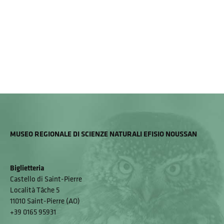
MUSEO REGIONALE DI SCIENZE NATURALI EFISIO NOUSSAN
Biglietteria
Castello di Saint-Pierre
Località Tâche 5
11010 Saint-Pierre (AO)
+39 0165 95931