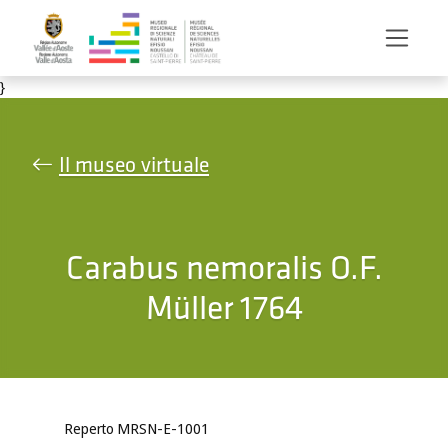
Salta al contenuto principale
}
Il museo virtuale
Carabus nemoralis O.F.
Müller 1764
Reperto MRSN-E-1001