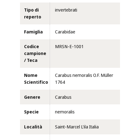
Tipo di
invertebrati
reperto
Famiglia
Carabidae
Codice
MRSN-E-1001
campione
/ Teca
Nome
Carabus nemoralis O.F. Müller
Scientifico
1764
Genere
Carabus
Specie
nemoralis
Località
Saint-Marcel L'ila Italia