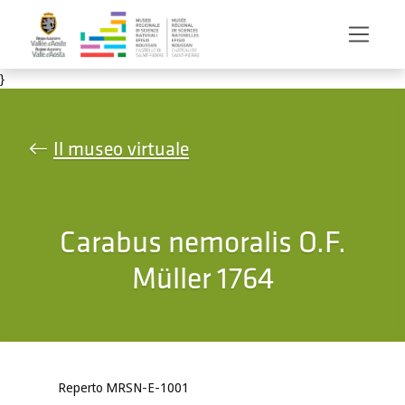
Salta al contenuto principale
}
Il museo virtuale
Carabus nemoralis O.F.
Müller 1764
Reperto MRSN-E-1001