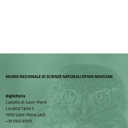
MUSEO REGIONALE DI SCIENZE NATURALI EFISIO NOUSSAN
Biglietteria
Castello di Saint-Pierre
Località Tâche 5
11010 Saint-Pierre (AO)
+39 0165 95931