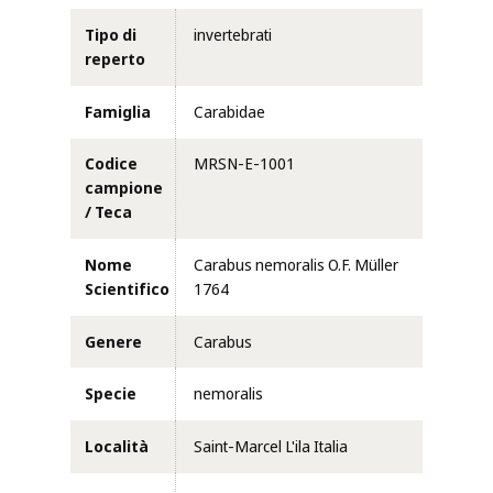
Tipo di
invertebrati
reperto
Famiglia
Carabidae
Codice
MRSN-E-1001
campione
/ Teca
Nome
Carabus nemoralis O.F. Müller
Scientifico
1764
Genere
Carabus
Specie
nemoralis
Località
Saint-Marcel L'ila Italia