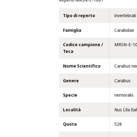
Reperto MRSN-E-1001
Tipo di reperto
invertebrati
Famiglia
Carabidae
Codice campione /
MRSN-E-1
Teca
Nome Scientifico
Carabus nem
Genere
Carabus
Specie
nemoralis
Località
Nus L'ila Ita
Quota
528