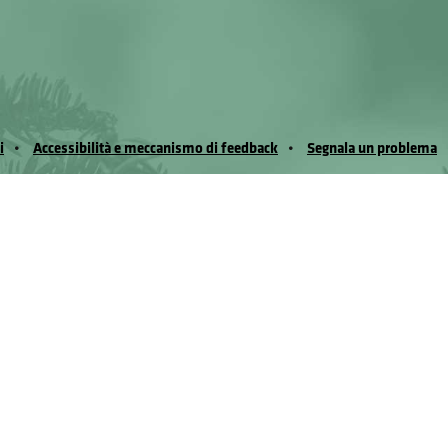
i
Accessibilità e meccanismo di feedback
Segnala un problema
io Noussan - Regione Autonoma Valle d’Aosta