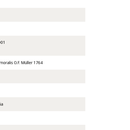
001
oralis O.F. Müller 1764
lia