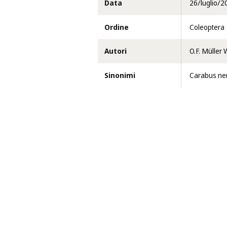
Data
26/luglio/2
Ordine
Coleoptera
Autori
O.F. Müller 
Sinonimi
Carabus nem