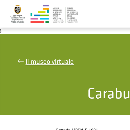
Salta al contenuto principale
}
Il museo virtuale
Carabu