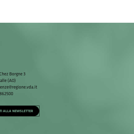
Chez Borgne 3
alle (AO)
enze@regione.vda.it
 862500
ITI ALLA NEWSLETTER