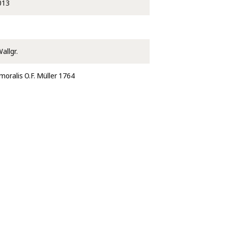
013
Wallgr.
oralis O.F. Müller 1764