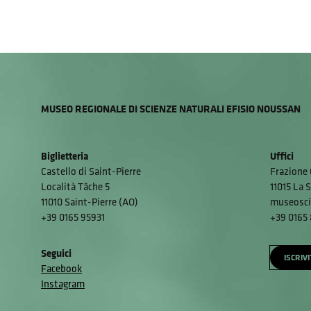
MUSEO REGIONALE DI SCIENZE NATURALI EFISIO NOUSSAN
Biglietteria
Uffici
Castello di Saint-Pierre
Frazione 
Località Tâche 5
11015 La S
11010 Saint-Pierre (AO)
museosci
+39 0165 95931
+39 0165
Seguici
ISCRIV
Facebook
Instagram