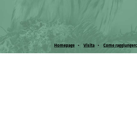
Homepage
Visita
Come raggiungerc
© Museo Regionale di Scienze Naturali Eﬁs