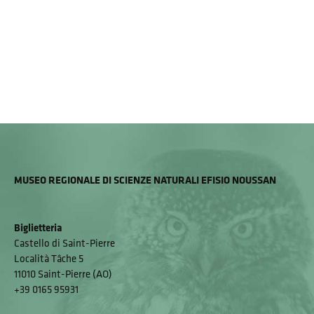
MUSEO REGIONALE DI SCIENZE NATURALI EFISIO NOUSSAN
Biglietteria
Castello di Saint-Pierre
Località Tâche 5
11010 Saint-Pierre (AO)
+39 0165 95931