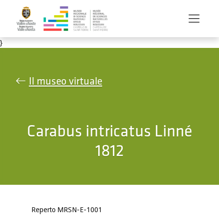
Salta al contenuto principale
}
Il museo virtuale
Carabus intricatus Linné
1812
Reperto MRSN-E-1001