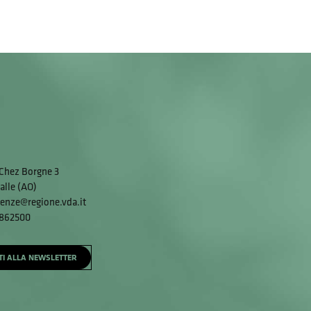
Chez Borgne 3
alle (AO)
enze@regione.vda.it
 862500
ITI ALLA NEWSLETTER