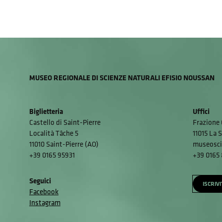
MUSEO REGIONALE DI SCIENZE NATURALI EFISIO NOUSSAN
Biglietteria
Uffici
Castello di Saint-Pierre
Frazione 
Località Tâche 5
11015 La S
11010 Saint-Pierre (AO)
museosci
+39 0165 95931
+39 0165
Seguici
ISCRIV
Facebook
Instagram