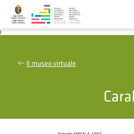
Salta al contenuto principale
}
Il museo virtuale
Cara