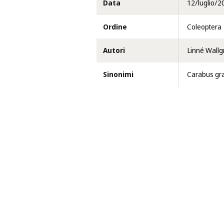
Data
12/luglio/2
Ordine
Coleoptera
Autori
Linné Wallgr
Sinonimi
Carabus gra