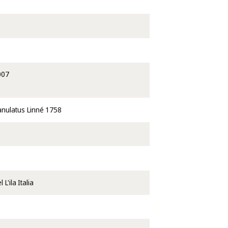
007
nulatus Linné 1758
L'ila Italia