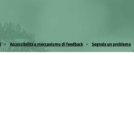
i
Accessibilità e meccanismo di feedback
Segnala un problema
io Noussan - Regione Autonoma Valle d’Aosta