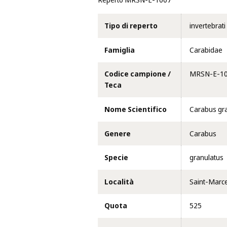
Reperto MRSN-E-1007
Tipo di reperto
invertebrati
Famiglia
Carabidae
Codice campione /
MRSN-E-1
Teca
Nome Scientifico
Carabus gra
Genere
Carabus
Specie
granulatus
Località
Saint-Marcel 
Quota
525