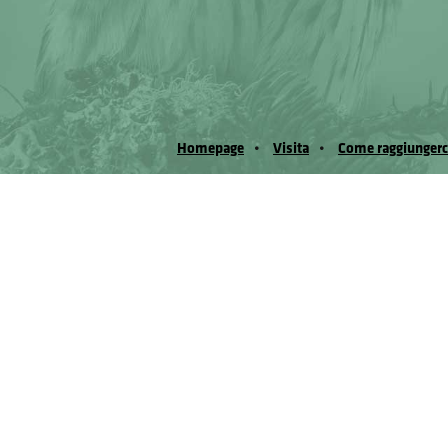
Homepage
Visita
Come raggiungerc
© Museo Regionale di Scienze Naturali Eﬁs