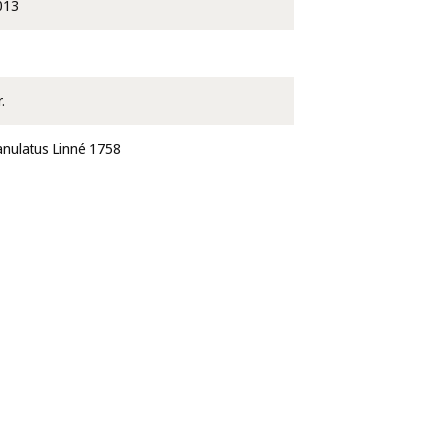
013
.
nulatus Linné 1758