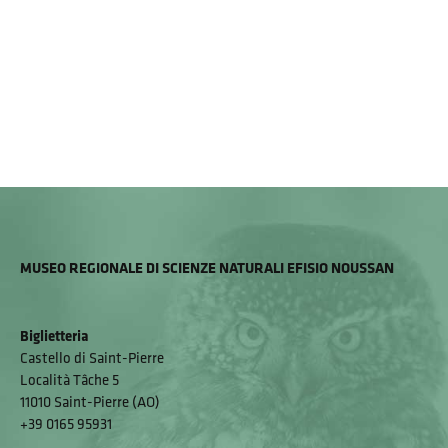
MUSEO REGIONALE DI SCIENZE NATURALI EFISIO NOUSSAN
Biglietteria
Castello di Saint-Pierre
Località Tâche 5
11010 Saint-Pierre (AO)
+39 0165 95931