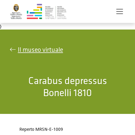
Salta al contenuto principale
}
Il museo virtuale
Carabus depressus
Bonelli 1810
Reperto MRSN-E-1009