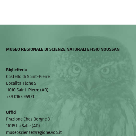
MUSEO REGIONALE DI SCIENZE NATURALI EFISIO NOUSSAN
Biglietteria
Castello di Saint-Pierre
Località Tâche 5
11010 Saint-Pierre (AO)
+39 0165 95931
Uffici
Frazione Chez Borgne 3
11015 La Salle (AO)
museoscienze@regione.vda.it