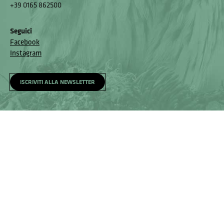
+39 0165 862500
Seguici
Facebook
Instagram
ISCRIVITI ALLA NEWSLETTER
Homepage
Visita
Come raggiungerci
Accessibilità e meccanismo di feedback
Segnala un problema
Privacy policy
© Museo Regionale di Scienze Naturali Eﬁsio Noussan - Regione
Autonoma Valle d’Aosta