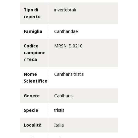
Tipo di
invertebrati
reperto
Famiglia
Cantharidae
Codice
MRSN-E-0210
campione
/ Teca
Nome
Cantharis tristis
Scientifico
Genere
Cantharis
Specie
tristis
Località
Italia