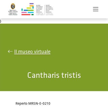
Salta al contenuto principale
}
Il museo virtuale
Cantharis tristis
Reperto MRSN-E-0210