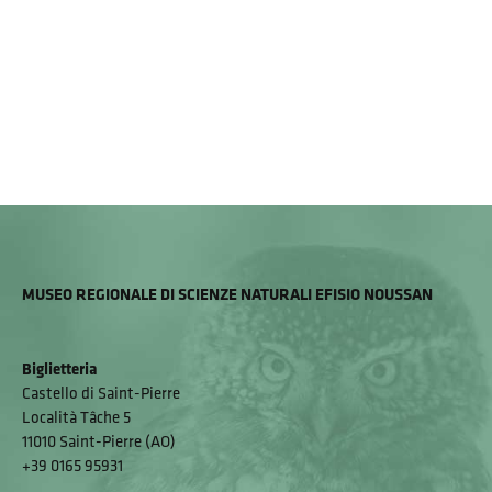
MUSEO REGIONALE DI SCIENZE NATURALI EFISIO NOUSSAN
Biglietteria
Castello di Saint-Pierre
Località Tâche 5
11010 Saint-Pierre (AO)
+39 0165 95931