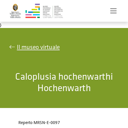
Salta al contenuto principale
}
Il museo virtuale
Caloplusia hochenwarthi
Hochenwarth
Reperto MRSN-E-0097