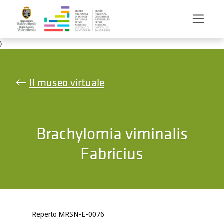
Salta al contenuto principale
}
Il museo virtuale
Brachylomia viminalis
Fabricius
Reperto MRSN-E-0076