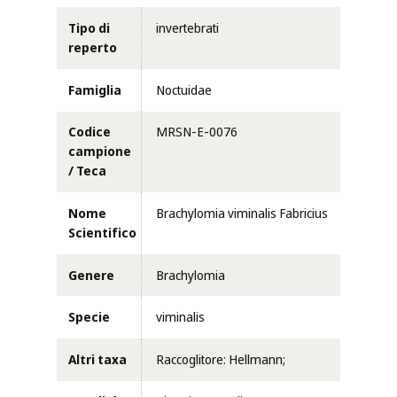
Tipo di
invertebrati
reperto
Famiglia
Noctuidae
Codice
MRSN-E-0076
campione
/ Teca
Nome
Brachylomia viminalis Fabricius
Scientifico
Genere
Brachylomia
Specie
viminalis
Altri taxa
Raccoglitore: Hellmann;