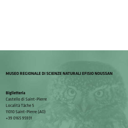
MUSEO REGIONALE DI SCIENZE NATURALI EFISIO NOUSSAN
Biglietteria
Castello di Saint-Pierre
Località Tâche 5
11010 Saint-Pierre (AO)
+39 0165 95931