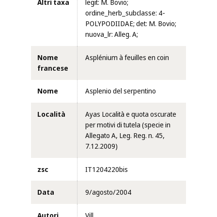
Altri taxa
legit: M. Bovio;
ordine_herb_subclasse: 4-
POLYPODIIDAE; det: M. Bovio;
nuova_lr: Alleg. A;
Nome
Asplénium à feuilles en coin
francese
Nome
Asplenio del serpentino
Località
Ayas Località e quota oscurate
per motivi di tutela (specie in
Allegato A, Leg. Reg. n. 45,
7.12.2009)
zsc
IT1204220bis
Data
9/agosto/2004
Autori
Vill.