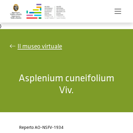
Salta al contenuto principale
}
Il museo virtuale
Asplenium cuneifolium
Viv.
Reperto AO-NSFV-1934