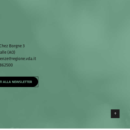
Chez Borgne 3
alle (AO)
enze@regione.vda.it
 862500
ITI ALLA NEWSLETTER
Torna 