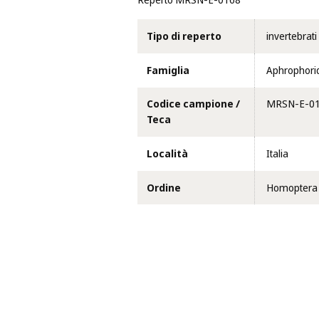
Reperto MRSN-E-0168
Tipo di reperto
invertebrati
Famiglia
Aphrophori
Codice campione /
MRSN-E-0
Teca
Località
Italia
Ordine
Homoptera