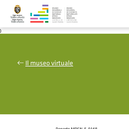
Salta al contenuto principale
}
Il museo virtuale