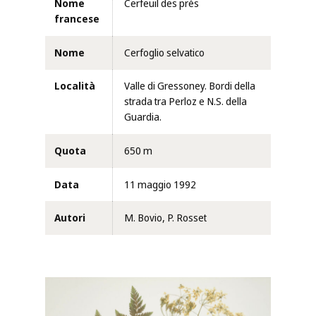
Nome
Cerfeuil des prés
francese
Nome
Cerfoglio selvatico
Località
Valle di Gressoney. Bordi della
strada tra Perloz e N.S. della
Guardia.
Quota
650 m
Data
11 maggio 1992
Autori
M. Bovio, P. Rosset
Clicca per