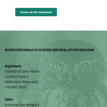
Scarica ad alta risoluzione
MUSEO REGIONALE DI SCIENZE NATURALI EFISIO NOUSSAN
Biglietteria
Castello di Saint-Pierre
Località Tâche 5
11010 Saint-Pierre (AO)
+39 0165 95931
Uffici
Frazione Chez Borgne 3