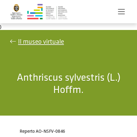
Salta al contenuto principale
}
Il museo virtuale
Anthriscus sylvestris (L.)
Hoffm.
Reperto AO-NSFV-0846