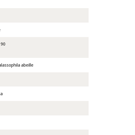
e
190
lassophila abeille
la