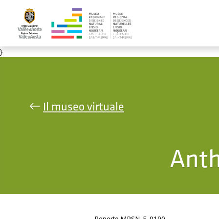
Salta al contenuto principale
}
Il museo virtuale
Anth