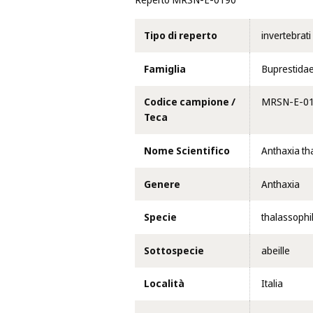
Reperto MRSN-E-0190
Tipo di reperto
invertebrati
Famiglia
Buprestida
Codice campione /
MRSN-E-0
Teca
Nome Scientifico
Anthaxia tha
Genere
Anthaxia
Specie
thalassophi
Sottospecie
abeille
Località
Italia