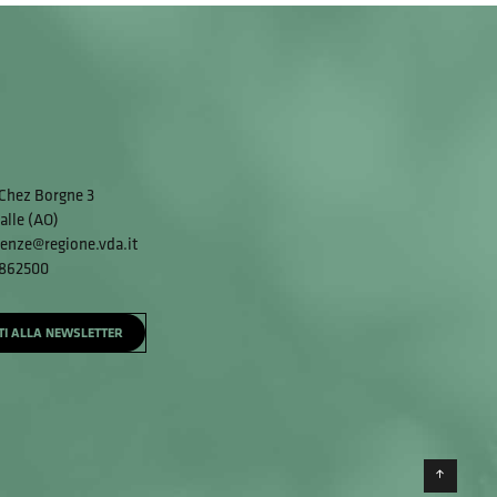
Chez Borgne 3
alle (AO)
enze@regione.vda.it
 862500
ITI ALLA NEWSLETTER