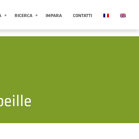
A
RICERCA
IMPARA
CONTATTI
ESPLORA APRI SOTTOMENÙ
RICERCA APRI SOTTOMENÙ
eille