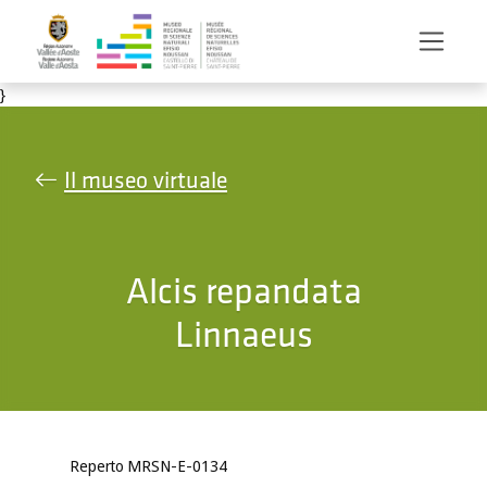
Salta al contenuto principale
}
Il museo virtuale
Alcis repandata
Linnaeus
Reperto MRSN-E-0134