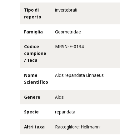
Tipo di
invertebrati
reperto
Famiglia
Geometridae
Codice
MRSN-E-0134
campione
/ Teca
Nome
Alcis repandata Linnaeus
Scientifico
Genere
Alcis
Specie
repandata
Altri taxa
Raccoglitore: Hellmann;