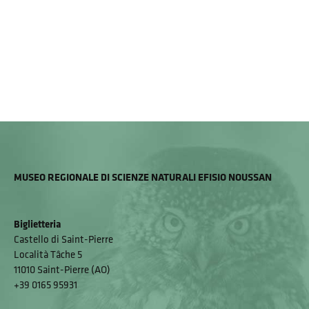
MUSEO REGIONALE DI SCIENZE NATURALI EFISIO NOUSSAN
Biglietteria
Castello di Saint-Pierre
Località Tâche 5
11010 Saint-Pierre (AO)
+39 0165 95931