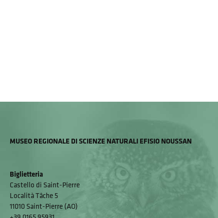
MUSEO REGIONALE DI SCIENZE NATURALI EFISIO NOUSSAN
Biglietteria
Castello di Saint-Pierre
Località Tâche 5
11010 Saint-Pierre (AO)
+39 0165 95931