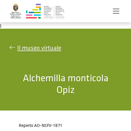
Salta al contenuto principale
}
Il museo virtuale
Alchemilla monticola
Opiz
Reperto AO-NSFV-1871