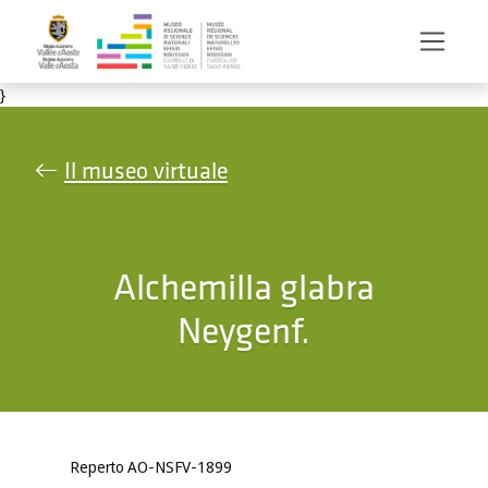
Salta al contenuto principale
}
Il museo virtuale
Alchemilla glabra
Neygenf.
Reperto AO-NSFV-1899