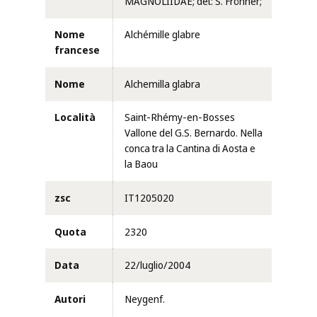
MAGNOLIIDAE; det: S. Fröhner;
Nome
Alchémille glabre
francese
Nome
Alchemilla glabra
Località
Saint-Rhémy-en-Bosses
Vallone del G.S. Bernardo. Nella
conca tra la Cantina di Aosta e
la Baou
zsc
IT1205020
Quota
2320
Data
22/luglio/2004
Autori
Neygenf.