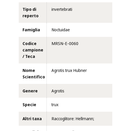
Tipo di
invertebrati
reperto
Famiglia
Noctuidae
Codice
MRSN-E-0060
campione
/ Teca
Nome
Agrotis trux Hubner
Scientifico
Genere
Agrotis
Specie
trux
Altri taxa
Raccoglitore: Hellmann;