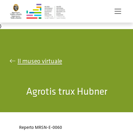
Salta al contenuto principale
}
Il museo virtuale
Agrotis trux Hubner
Reperto MRSN-E-0060