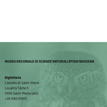
MUSEO REGIONALE DI SCIENZE NATURALI EFISIO NOUSSAN
Biglietteria
Castello di Saint-Pierre
Località Tâche 5
11010 Saint-Pierre (AO)
+39 0165 95931