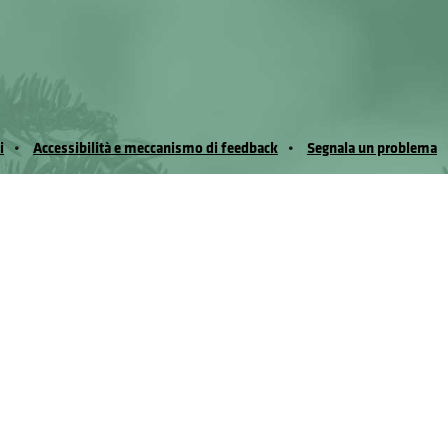
i
Accessibilità e meccanismo di feedback
Segnala un problema
io Noussan - Regione Autonoma Valle d’Aosta