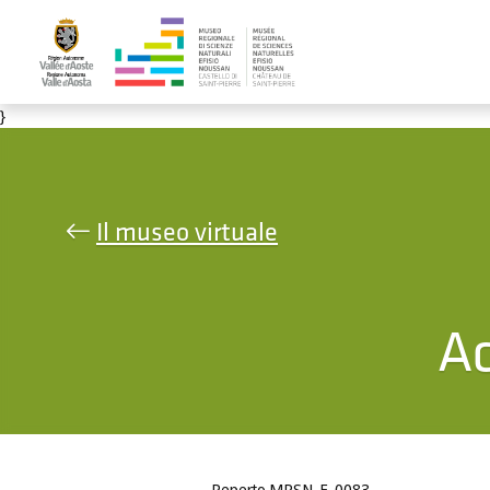
Salta al contenuto principale
}
Il museo virtuale
Ac