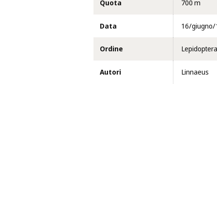
Quota
700 m
Data
16/giugno/
Ordine
Lepidopter
Autori
Linnaeus