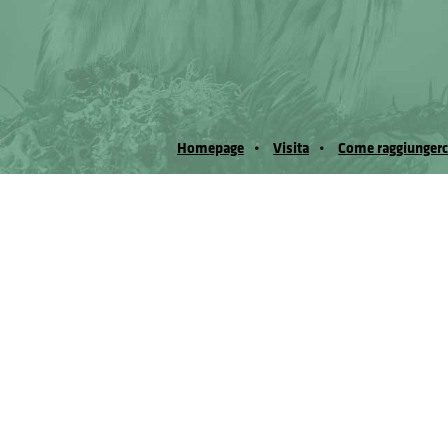
Homepage
Visita
Come raggiungerc
© Museo Regionale di Scienze Naturali Eﬁs