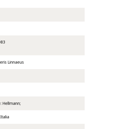
083
ceris Linnaeus
e: Hellmann;
Italia