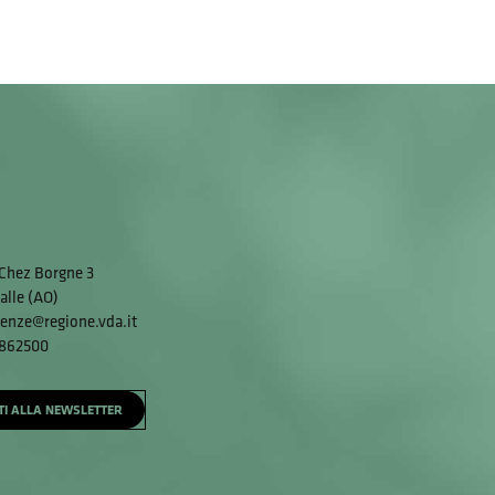
Chez Borgne 3
alle (AO)
enze@regione.vda.it
 862500
ITI ALLA NEWSLETTER