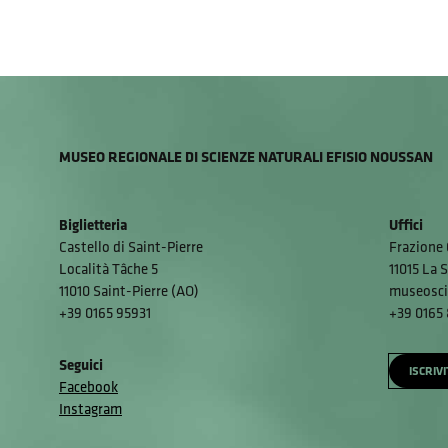
MUSEO REGIONALE DI SCIENZE NATURALI EFISIO NOUSSAN
Biglietteria
Uffici
Castello di Saint-Pierre
Frazione 
Località Tâche 5
11015 La S
11010 Saint-Pierre (AO)
museosci
+39 0165 95931
+39 0165
Seguici
ISCRIV
Facebook
Instagram