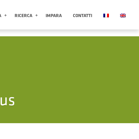
A
RICERCA
IMPARA
CONTATTI
ESPLORA APRI SOTTOMENÙ
RICERCA APRI SOTTOMENÙ
eus