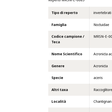
Reperto MRSN-E-0083
Tipo di reperto
invertebrati
Famiglia
Noctuidae
Codice campione /
MRSN-E-0
Teca
Nome Scientifico
Acronicta a
Genere
Acronicta
Specie
aceris
Altri taxa
Raccoglitor
Località
Chantignan 