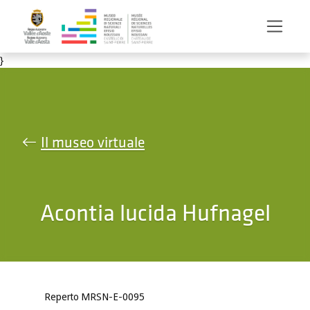
Salta al contenuto principale
}
Il museo virtuale
Acontia lucida Hufnagel
Reperto MRSN-E-0095