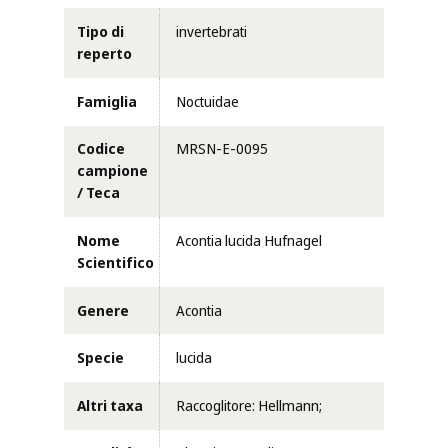
Tipo di
invertebrati
reperto
Famiglia
Noctuidae
Codice
MRSN-E-0095
campione
/ Teca
Nome
Acontia lucida Hufnagel
Scientifico
Genere
Acontia
Specie
lucida
Altri taxa
Raccoglitore: Hellmann;