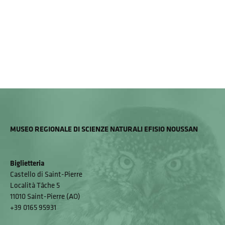
MUSEO REGIONALE DI SCIENZE NATURALI EFISIO NOUSSAN
Biglietteria
Castello di Saint-Pierre
Località Tâche 5
11010 Saint-Pierre (AO)
+39 0165 95931