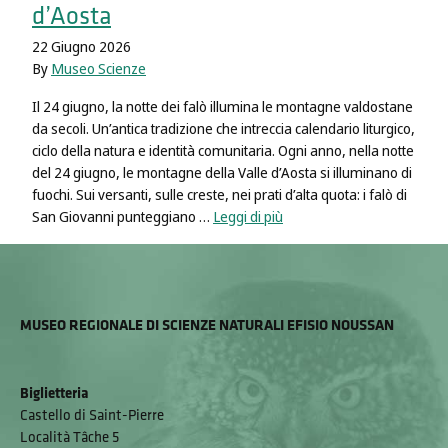
d’Aosta
22 Giugno 2026
By
Museo Scienze
Il 24 giugno, la notte dei falò illumina le montagne valdostane
da secoli. Un’antica tradizione che intreccia calendario liturgico,
ciclo della natura e identità comunitaria. Ogni anno, nella notte
del 24 giugno, le montagne della Valle d’Aosta si illuminano di
fuochi. Sui versanti, sulle creste, nei prati d’alta quota: i falò di
San Giovanni punteggiano …
Leggi di più
MUSEO REGIONALE DI SCIENZE NATURALI EFISIO NOUSSAN
Biglietteria
Castello di Saint-Pierre
Località Tâche 5