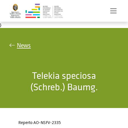
Salta al contenuto principale
}
News
Telekia speciosa
(Schreb.) Baumg.
Reperto AO-NSFV-2335