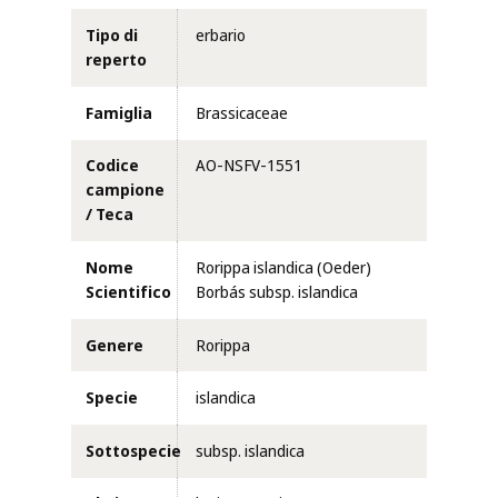
Tipo di
erbario
reperto
Famiglia
Brassicaceae
Codice
AO-NSFV-1551
campione
/ Teca
Nome
Rorippa islandica (Oeder)
Scientifico
Borbás subsp. islandica
Genere
Rorippa
Specie
islandica
Sottospecie
subsp. islandica