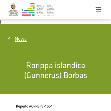
Salta al contenuto principale
}
News
Rorippa islandica
(Gunnerus) Borbás
Reperto AO-NSFV-1551