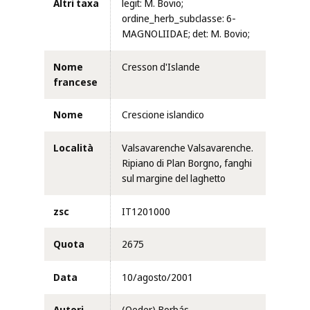
Altri taxa
legit: M. Bovio;
ordine_herb_subclasse: 6-
MAGNOLIIDAE; det: M. Bovio;
Nome
Cresson d'Islande
francese
Nome
Crescione islandico
Località
Valsavarenche Valsavarenche.
Ripiano di Plan Borgno, fanghi
sul margine del laghetto
zsc
IT1201000
Quota
2675
Data
10/agosto/2001