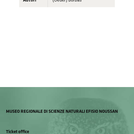
Autori
(Oeder) Borbás
MUSEO REGIONALE DI SCIENZE NATURALI EFISIO NOUSSAN
Ticket office