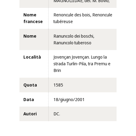
MAGNOLIIDAE; det: M. Bovio;
Nome
Renoncule des bois, Renoncule
francese
tubéreuse
Nome
Ranuncolo dei boschi,
Ranuncolo tuberoso
Località
Jovençan Jovençan. Lungo la
strada Turlin-Pila, tra Premu e
Brin
Quota
1585
Data
18/giugno/2001
Autori
DC.