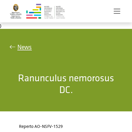
Salta al contenuto principale
}
News
Ranunculus nemorosus
DC.
Reperto AO-NSFV-1529