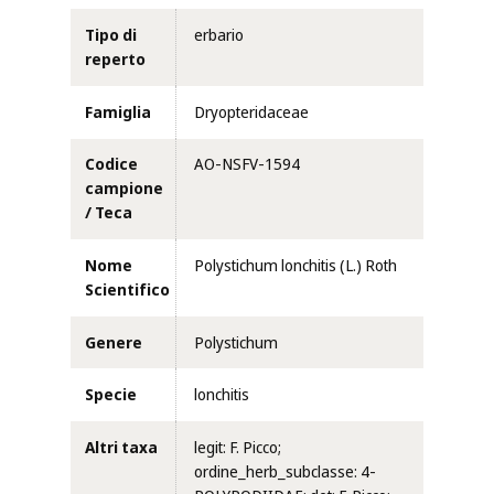
Tipo di
erbario
reperto
Famiglia
Dryopteridaceae
Codice
AO-NSFV-1594
campione
/ Teca
Nome
Polystichum lonchitis (L.) Roth
Scientifico
Genere
Polystichum
Specie
lonchitis
Altri taxa
legit: F. Picco;
ordine_herb_subclasse: 4-