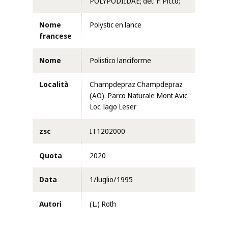
POLYPODIIDAE; det: F. Picco;
Nome
Polystic en lance
francese
Nome
Polistico lanciforme
Località
Champdepraz Champdepraz
(AO). Parco Naturale Mont Avic.
Loc. lago Leser
zsc
IT1202000
Quota
2020
Data
1/luglio/1995
Autori
(L.) Roth