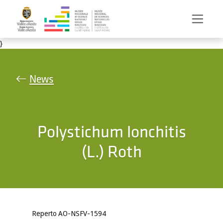
Salta al contenuto principale
}
News
Polystichum lonchitis
(L.) Roth
Reperto AO-NSFV-1594