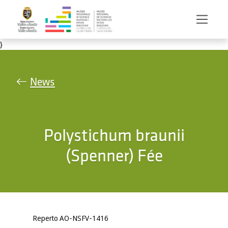
Salta al contenuto principale
}
News
Polystichum braunii
(Spenner) Fée
Reperto AO-NSFV-1416