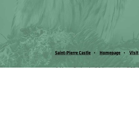
Saint-Pierre Castle
Homepage
Visit
© Museo Regionale di Scienze Naturali Eﬁs