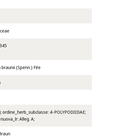
aceae
345
 braunii (Spenn.) Fée
m
otti; ordine_herb_subclasse: 4-POLYPODIIDAE;
; nuova_lr: Alleg. A;
 Braun