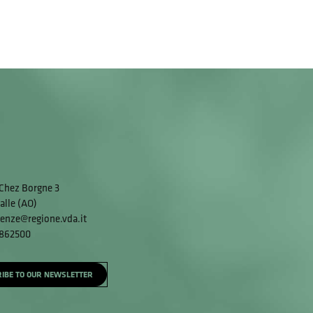
Chez Borgne 3
alle (AO)
enze@regione.vda.it
 862500
IBE TO OUR NEWSLETTER