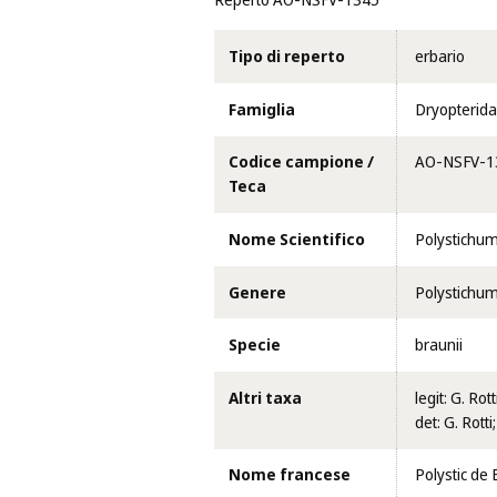
Reperto AO-NSFV-1345
Tipo di reperto
erbario
Famiglia
Dryopterid
Codice campione /
AO-NSFV-1
Teca
Nome Scientifico
Polystichum
Genere
Polystichu
Specie
braunii
Altri taxa
legit: G. R
det: G. Rotti
Nome francese
Polystic de