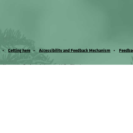
Getting here
Accessibility and Feedback Mechanism
Feedba
io Noussan - Regione Autonoma Valle d’Aosta