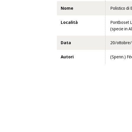
Nome
Polistico di
Località
Pontboset Lo
(specie in A
Data
20/ottobre
Autori
(Spenn.) Fé