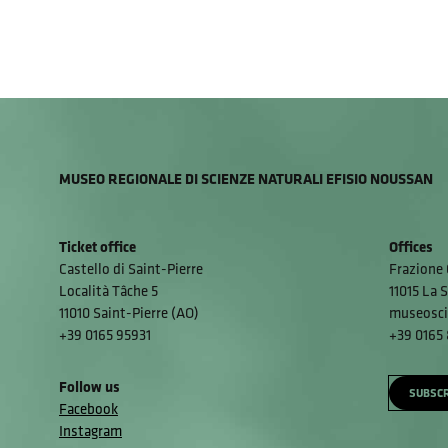
MUSEO REGIONALE DI SCIENZE NATURALI EFISIO NOUSSAN
Ticket office
Offices
Castello di Saint-Pierre
Frazione 
Località Tâche 5
11015 La S
11010 Saint-Pierre (AO)
museosci
+39 0165 95931
+39 0165
Follow us
SUBSCR
Facebook
Instagram