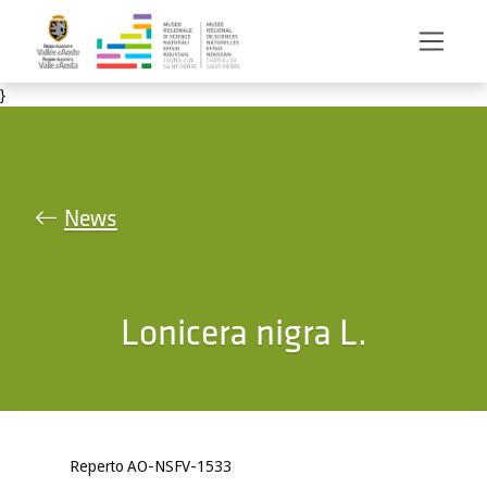
Salta al contenuto principale
}
News
Lonicera nigra L.
Reperto AO-NSFV-1533