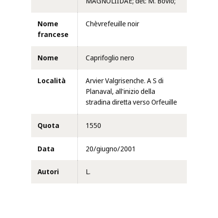
MAGNOLIIDAE; det: M. Bovio;
Nome
Chèvrefeuille noir
francese
Nome
Caprifoglio nero
Località
Arvier Valgrisenche. A S di
Planaval, all'inizio della
stradina diretta verso Orfeuille
Quota
1550
Data
20/giugno/2001
Autori
L.