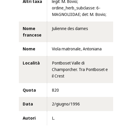
Altri taxa
legit: M. Bovio;
ordine_herb_subclasse: 6-
MAGNOLIIDAE; det: M. Bovio;
Nome
Julienne des dames
francese
Nome
Viola matronale, Antoniana
Località
Pontboset Valle di
Champorcher. Tra Pontboset e
il Crest
Quota
820
Data
2/giugno/1996
Autori
L.