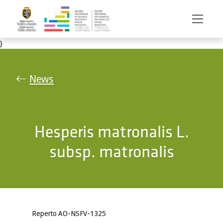
Salta al contenuto principale
}
News
Hesperis matronalis L.
subsp. matronalis
Reperto AO-NSFV-1325