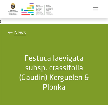
Salta al contenuto principale
}
News
Festuca laevigata
subsp. crassifolia
(Gaudin) Kerguélen &
Plonka