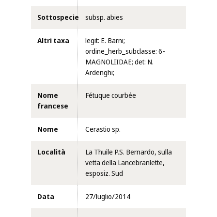
Sottospecie
subsp. abies
Altri taxa
legit: E. Barni;
ordine_herb_subclasse: 6-
MAGNOLIIDAE; det: N.
Ardenghi;
Nome
Fétuque courbée
francese
Nome
Cerastio sp.
Località
La Thuile P.S. Bernardo, sulla
vetta della Lancebranlette,
esposiz. Sud
Data
27/luglio/2014