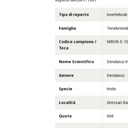
Reperto MRSN-E-1001
Tipo di reperto
invertebrati
Famiglia
Tenebrioni
Codice campione /
MRSN-E-1
Teca
Nome Scientifico
Dendarus tr
Genere
Dendarus
Specie
tristis
Località
Gressan Ita
Quota
666