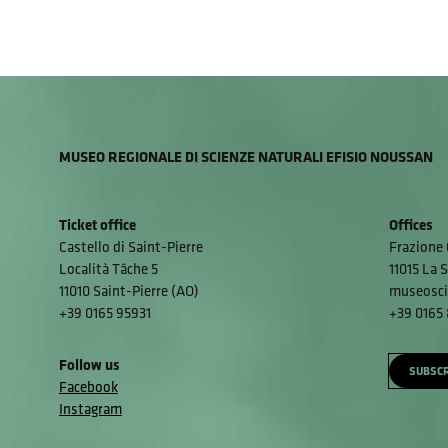
MUSEO REGIONALE DI SCIENZE NATURALI EFISIO NOUSSAN
Ticket office
Offices
Castello di Saint-Pierre
Frazione 
Località Tâche 5
11015 La S
11010 Saint-Pierre (AO)
museosci
+39 0165 95931
+39 0165
Follow us
SUBSCR
Facebook
Instagram