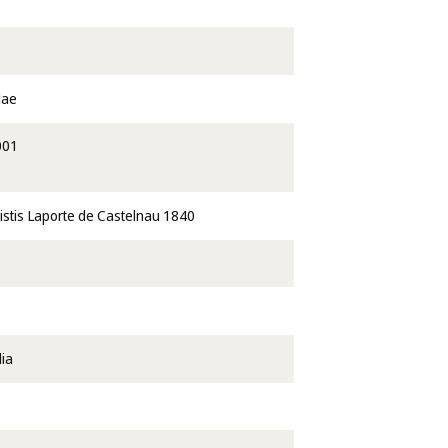
dae
001
istis Laporte de Castelnau 1840
lia