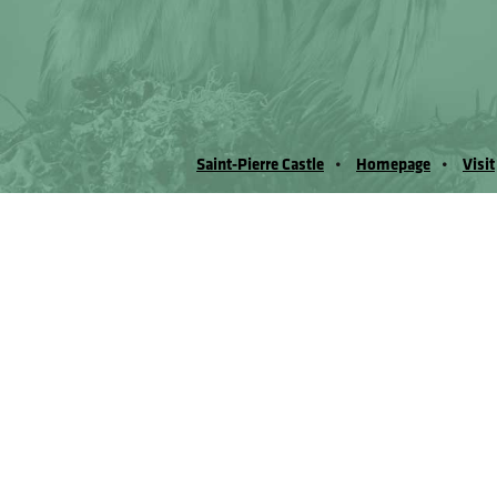
Saint-Pierre Castle
Homepage
Visit
© Museo Regionale di Scienze Naturali Eﬁs