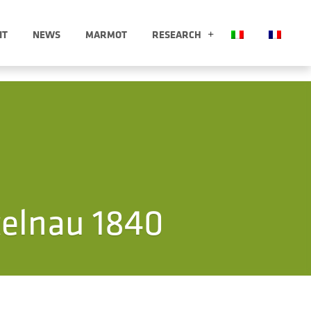
IT
NEWS
MARMOT
RESEARCH
LORE APRI SOTTOMENÙ
RESEARCH APRI 
telnau 1840