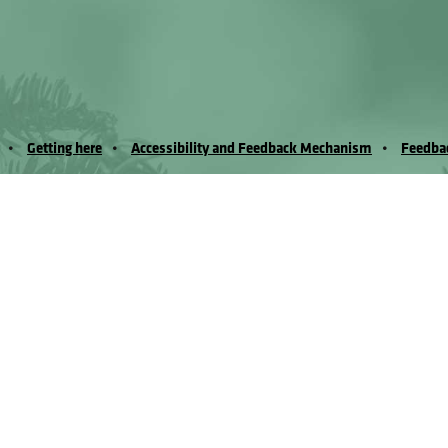
Getting here
Accessibility and Feedback Mechanism
Feedba
io Noussan - Regione Autonoma Valle d’Aosta