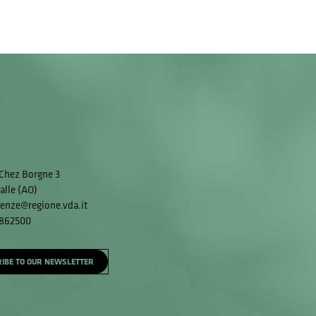
Chez Borgne 3
alle (AO)
enze@regione.vda.it
 862500
IBE TO OUR NEWSLETTER