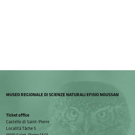
MUSEO REGIONALE DI SCIENZE NATURALI EFISIO NOUSSAN
Ticket office
Castello di Saint-Pierre
Località Tâche 5
11010 Saint-Pierre (AO)