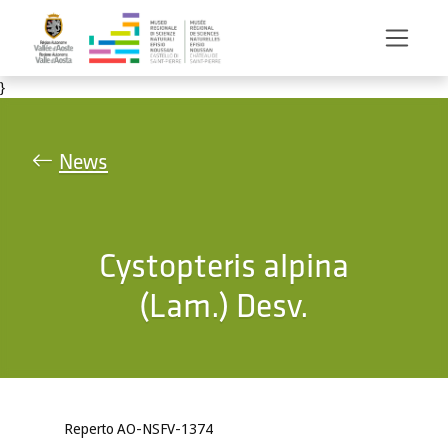
Salta al contenuto principale
}
News
Cystopteris alpina
(Lam.) Desv.
Reperto AO-NSFV-1374