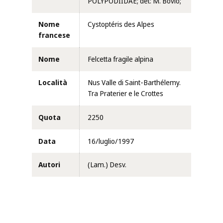
POLYPODIIDAE; det: M. Bovio;
Nome
Cystoptéris des Alpes
francese
Nome
Felcetta fragile alpina
Località
Nus Valle di Saint-Barthélemy.
Tra Praterier e le Crottes
Quota
2250
Data
16/luglio/1997
Autori
(Lam.) Desv.