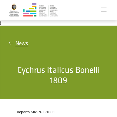
Salta al contenuto principale
}
News
Cychrus italicus Bonelli
1809
Reperto MRSN-E-1008