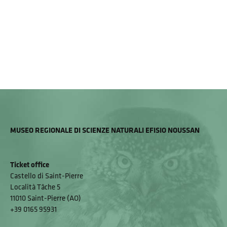
MUSEO REGIONALE DI SCIENZE NATURALI EFISIO NOUSSAN
Ticket office
Castello di Saint-Pierre
Località Tâche 5
11010 Saint-Pierre (AO)
+39 0165 95931