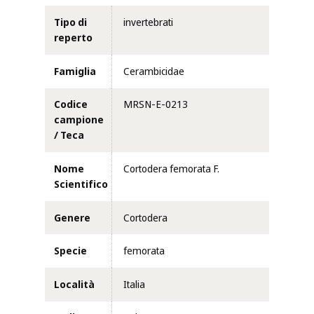
Tipo di
invertebrati
reperto
Famiglia
Cerambicidae
Codice
MRSN-E-0213
campione
/ Teca
Nome
Cortodera femorata F.
Scientifico
Genere
Cortodera
Specie
femorata
Località
Italia