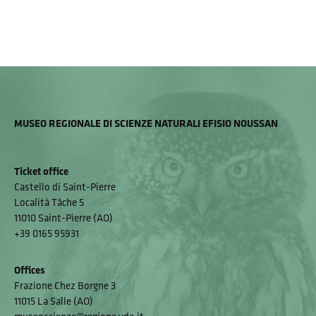
MUSEO REGIONALE DI SCIENZE NATURALI EFISIO NOUSSAN
Ticket office
Castello di Saint-Pierre
Località Tâche 5
11010 Saint-Pierre (AO)
+39 0165 95931
Offices
Frazione Chez Borgne 3
11015 La Salle (AO)