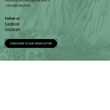
museoscienze@regione.vda.it
+39 0165 862500
Follow us
Facebook
Instagram
SUBSCRIBE TO OUR NEWSLETTER
Saint-Pierre Castle
Homepage
Visit
Getting here
Accessibility and Feedback Mechanism
Feedback mechanism
© Museo Regionale di Scienze Naturali Eﬁsio Noussan - Regione
Autonoma Valle d’Aosta