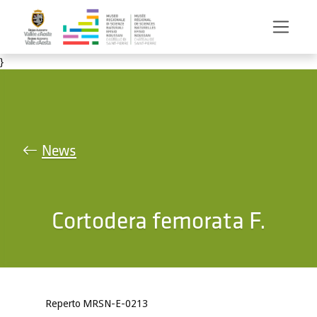
Salta al contenuto principale
}
News
Cortodera femorata F.
Reperto MRSN-E-0213