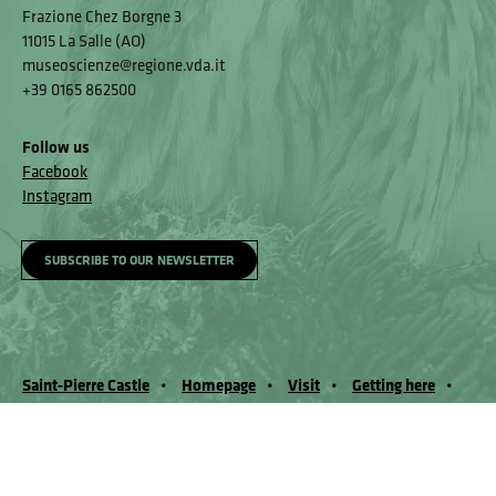
Frazione Chez Borgne 3
11015 La Salle (AO)
museoscienze@regione.vda.it
+39 0165 862500
Follow us
Facebook
Instagram
SUBSCRIBE TO OUR NEWSLETTER
Saint-Pierre Castle
Homepage
Visit
Getting here
Accessibility and Feedback Mechanism
Feedback mechanism
© Museo Regionale di Scienze Naturali Eﬁsio Noussan - Regione
Autonoma Valle d’Aosta