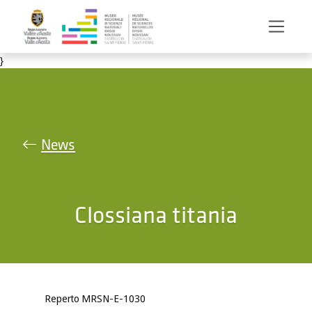
Salta al contenuto principale
}
News
Clossiana titania
Reperto MRSN-E-1030