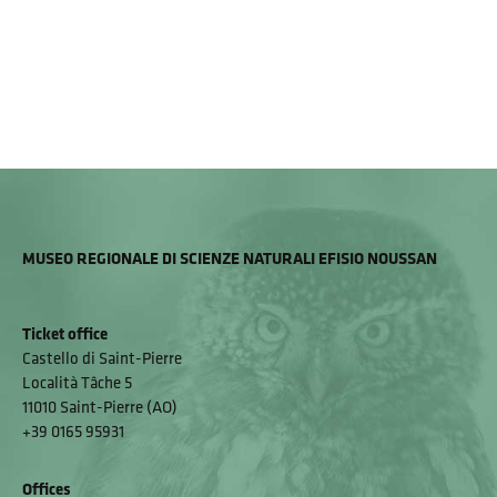
MUSEO REGIONALE DI SCIENZE NATURALI EFISIO NOUSSAN
Ticket office
Castello di Saint-Pierre
Località Tâche 5
11010 Saint-Pierre (AO)
+39 0165 95931
Offices