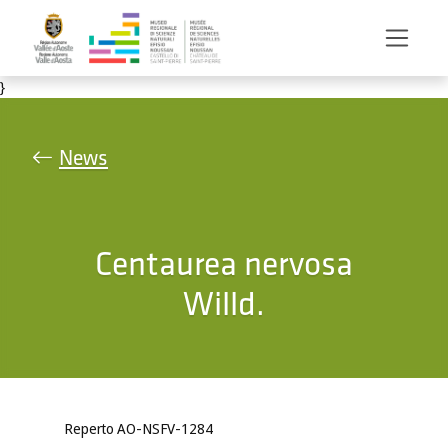
Salta al contenuto principale
}
News
Centaurea nervosa
Willd.
Reperto AO-NSFV-1284