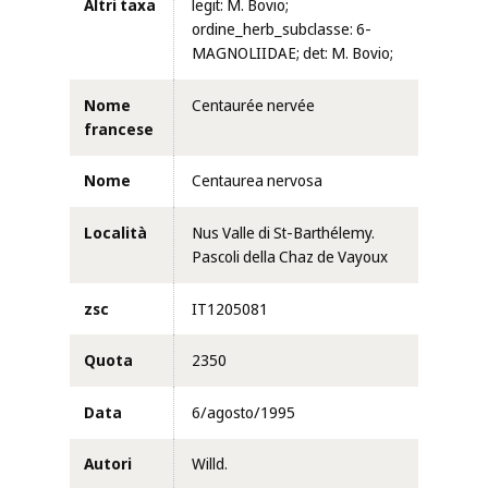
Altri taxa
legit: M. Bovio;
ordine_herb_subclasse: 6-
MAGNOLIIDAE; det: M. Bovio;
Nome
Centaurée nervée
francese
Nome
Centaurea nervosa
Località
Nus Valle di St-Barthélemy.
Pascoli della Chaz de Vayoux
zsc
IT1205081
Quota
2350
Data
6/agosto/1995
Autori
Willd.