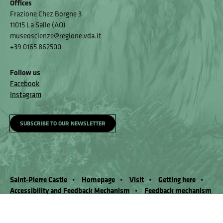
Offices
Frazione Chez Borgne 3
11015 La Salle (AO)
museoscienze@regione.vda.it
+39 0165 862500
Follow us
Facebook
Instagram
SUBSCRIBE TO OUR NEWSLETTER
Saint-Pierre Castle
Homepage
Visit
Getting here
Accessibility and Feedback Mechanism
Feedback mechanism
© Museo Regionale di Scienze Naturali Eﬁsio Noussan - Regione