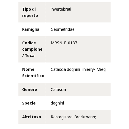
Tipo di
invertebrati
reperto
Famiglia
Geometridae
Codice
MRSN-E-0137
campione
/ Teca
Nome
Catascia dognini Thierry- Mieg
Scientifico
Genere
Catascia
Specie
dognini
Altri taxa
Raccoglitore: Brockmann;