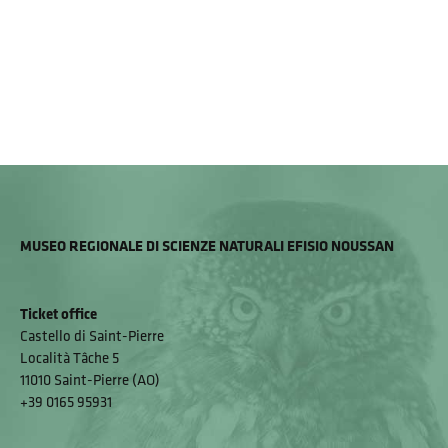
MUSEO REGIONALE DI SCIENZE NATURALI EFISIO NOUSSAN
Ticket office
Castello di Saint-Pierre
Località Tâche 5
11010 Saint-Pierre (AO)
+39 0165 95931