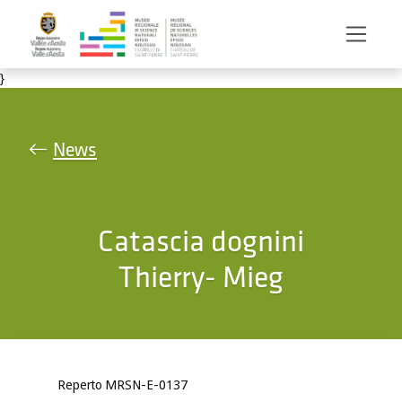
Salta al contenuto principale
}
News
Catascia dognini
Thierry- Mieg
Reperto MRSN-E-0137