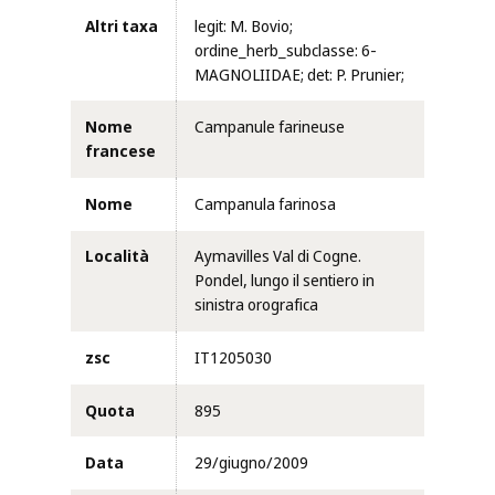
Altri taxa
legit: M. Bovio;
ordine_herb_subclasse: 6-
MAGNOLIIDAE; det: P. Prunier;
Nome
Campanule farineuse
francese
Nome
Campanula farinosa
Località
Aymavilles Val di Cogne.
Pondel, lungo il sentiero in
sinistra orografica
zsc
IT1205030
Quota
895
Data
29/giugno/2009