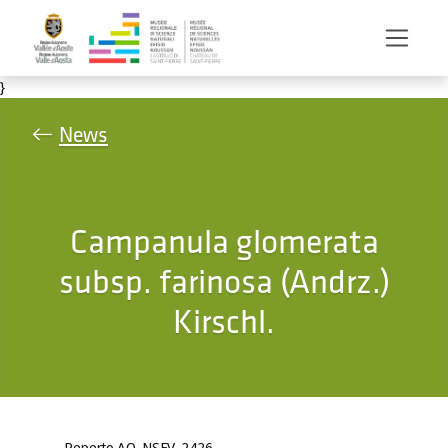
Salta al contenuto principale
}
News
Campanula glomerata
subsp. farinosa (Andrz.)
Kirschl.
Reperto AO-NSFV-2426