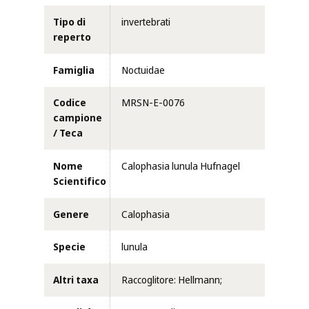
Tipo di
invertebrati
reperto
Famiglia
Noctuidae
Codice
MRSN-E-0076
campione
/ Teca
Nome
Calophasia lunula Hufnagel
Scientifico
Genere
Calophasia
Specie
lunula
Altri taxa
Raccoglitore: Hellmann;