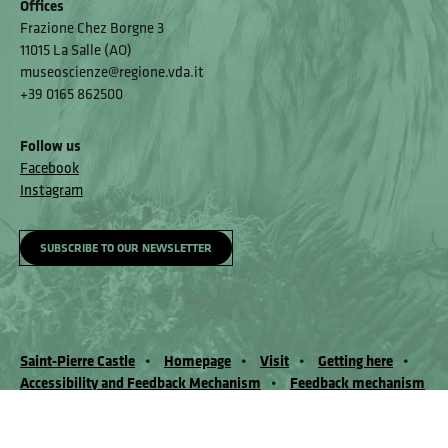
Offices
Frazione Chez Borgne 3
11015 La Salle (AO)
museoscienze@regione.vda.it
+39 0165 862500
Follow us
Facebook
Instagram
SUBSCRIBE TO OUR NEWSLETTER
Saint-Pierre Castle
Homepage
Visit
Getting here
Accessibility and Feedback Mechanism
Feedback mechanism
© Museo Regionale di Scienze Naturali Eﬁsio Noussan - Regione