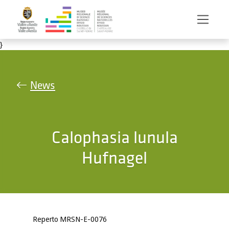
Salta al contenuto principale
}
News
Calophasia lunula
Hufnagel
Reperto MRSN-E-0076