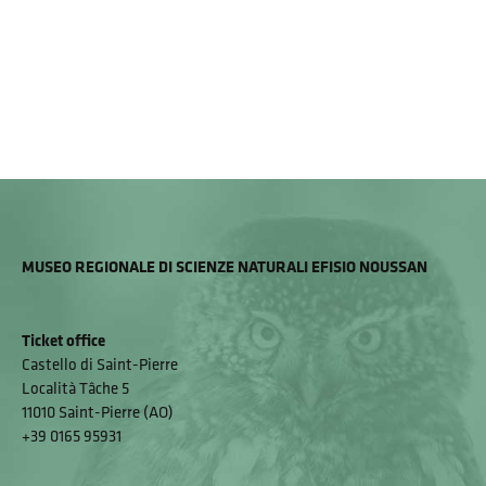
MUSEO REGIONALE DI SCIENZE NATURALI EFISIO NOUSSAN
Ticket office
Castello di Saint-Pierre
Località Tâche 5
11010 Saint-Pierre (AO)
+39 0165 95931