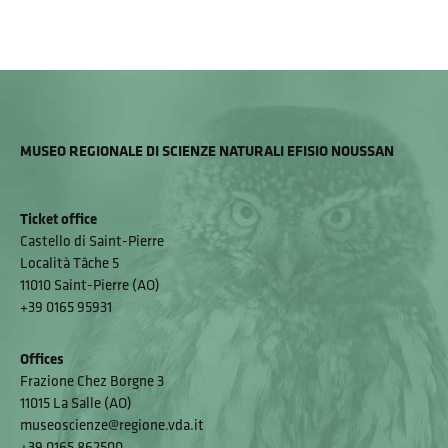
MUSEO REGIONALE DI SCIENZE NATURALI EFISIO NOUSSAN
Ticket office
Castello di Saint-Pierre
Località Tâche 5
11010 Saint-Pierre (AO)
+39 0165 95931
Offices
Frazione Chez Borgne 3
11015 La Salle (AO)
museoscienze@regione.vda.it
+39 0165 862500