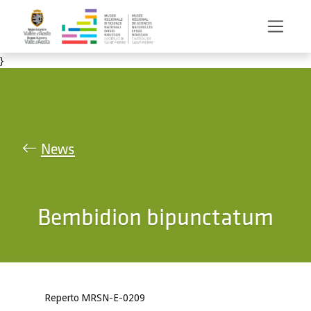
Salta al contenuto principale
}
News
Bembidion bipunctatum
Reperto MRSN-E-0209