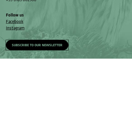
Follow us
Facebook
Instagram
SUBSCRIBE TO OUR NEWSLETTER
Saint-Pierre Castle
Homepage
Visit
Getting here
Accessibility and Feedback Mechanism
Feedback mechanism
© Museo Regionale di Scienze Naturali Eﬁsio Noussan - Regione
Autonoma Valle d’Aosta