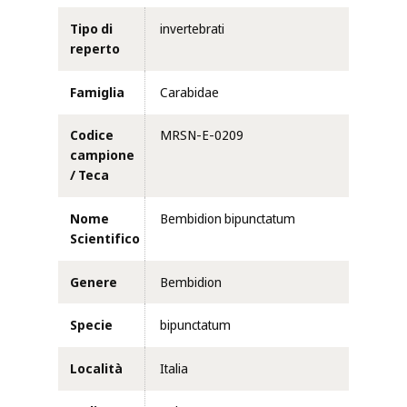
Tipo di
invertebrati
reperto
Famiglia
Carabidae
Codice
MRSN-E-0209
campione
/ Teca
Nome
Bembidion bipunctatum
Scientifico
Genere
Bembidion
Specie
bipunctatum
Località
Italia